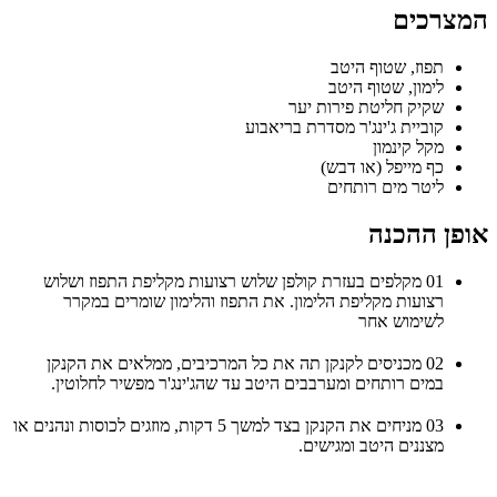
המצרכים
תפוז, שטוף היטב
לימון, שטוף היטב
שקיק חליטת פירות יער
קוביית ג'ינג'ר מסדרת בריאבוע
מקל קינמון
כף מייפל (או דבש)
ליטר מים רותחים
אופן ההכנה
01
מקלפים בעזרת קולפן שלוש רצועות מקליפת התפוז ושלוש
רצועות מקליפת הלימון. את התפוז והלימון שומרים במקרר
לשימוש אחר
02
מכניסים לקנקן תה את כל המרכיבים, ממלאים את הקנקן
במים רותחים ומערבבים היטב עד שהג'ינג'ר מפשיר לחלוטין.
03
מניחים את הקנקן בצד למשך 5 דקות, מוזגים לכוסות ונהנים או
מצננים היטב ומגישים.