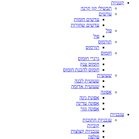
קטניות
תבשילי קון קרנה
עדשים
עדשים חומות
עדשים שחורות
פול
פול
תורמוס
תורמוס
חומוס
גרגרי חומוס
חומוס ענק
חומוס להכנת חומוס
שעועית
שעועית לבנה
שעועית אדומה
אפונה
אפונת גינה
אפונה עדינה
אפונה וגזר
עגבניות
עגבניות חתוכות
קוביות
עגבניות קצוצות
פולפה