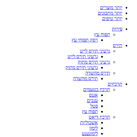
יותר מוצרים
יותר מתכונים
יותר טיפים
פירות
תפוח עץ
רסק תפוחי עץ
תירס
גרעיני תירס לייט
גרעיני תירס לייט
גרעיני תירס מתוק
גרעיני תירס מתוק
תירס מהשדה
תירס מהשדה
תרכיזים
תרכיז בטעמים
אננס
ענבים
פטל
תפוח עץ
תרכיז דיאט
אשכוליות
לימון
לימונענע