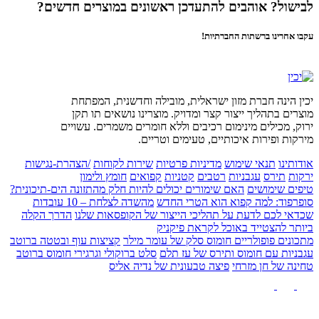
לבישול? אוהבים להתעדכן ראשונים במוצרים חדשים?
עקבו אחרינו ברשתות החברתיות!
יכין הינה חברת מזון ישראלית, מובילה וחדשנית, המפתחת
מוצרים בתהליך ייצור קצר ומדויק. מוצרינו נושאים תו תקן
ירוק, מכילים מינימום רכיבים וללא חומרים משמרים. עשויים
מירקות ופירות איכותיים, טעימים וטריים.
אודותינו
תנאי שימוש
מדיניות פרטיות
שירות לקוחות
/הצהרת-נגישות
ירקות
תירס
עגבניות
רטבים
קטניות
קפואים
חומץ ולימון
טיפים שימושים
האם שימורים יכולים להיות חלק מהתזונה הים-תיכונית?
סופרפוד: למה קפוא הוא הטרי החדש
מהשדה לצלחת – 10 עובדות
שכדאי לכם לדעת על תהליכי הייצור של הקופסאות שלנו
הדרך הקלה
ביותר להצטייד באוכל לקראת פיקניק
מתכונים פופולריים
חומוס סלק של עומר מילר
קציצות עוף ובטטה ברוטב
עגבניות עם חומוס ותירס של עז תלם
סלט ברוקולי וגרגירי חומוס ברוטב
טחינה של חן מזרחי
פיצה טבעונית של נדיה אליס