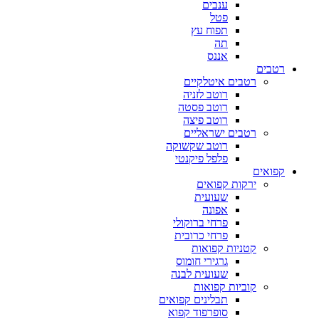
ענבים
פטל
תפוח עץ
תה
אננס
רטבים
רטבים איטלקיים
רוטב לזניה
רוטב פסטה
רוטב פיצה
רטבים ישראליים
רוטב שקשוקה
פלפל פיקנטי
קפואים
ירקות קפואים
שעועית
אפונה
פרחי ברוקולי
פרחי כרובית
קטניות קפואות
גרגירי חומוס
שעועית לבנה
קוביות קפואות
תבלינים קפואים
סופרפוד קפוא