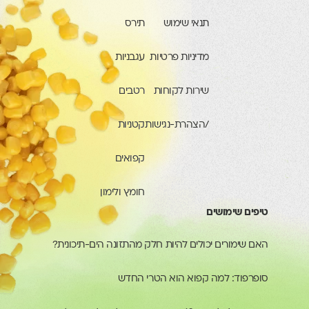
תנאי שימוש
תירס
מדיניות פרטיות
עגבניות
שירות לקוחות
רטבים
/הצהרת-נגישות
קטניות
קפואים
חומץ ולימון
טיפים שימושים
האם שימורים יכולים להיות חלק מהתזונה הים-תיכונית?
סופרפוד: למה קפוא הוא הטרי החדש