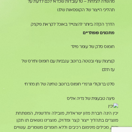
מהשדה לצלחת – 10 עובדות שכדאי לכם לדעת על
תהליכי הייצור של הקופסאות שלנו
הדרך הקלה ביותר להצטייד באוכל לקראת פיקניק
מתכונים פופולריים
חומוס סלק של עומר מילר
קציצות עוף ובטטה ברוטב עגבניות עם חומוס ותירס של
עז תלם
סלט ברוקולי וגרגירי חומוס ברוטב טחינה של חן מזרחי
פיצה טבעונית של נדיה אליס
יכין הינה חברת מזון ישראלית, מובילה וחדשנית, המפתחת
מוצרים בתהליך ייצור קצר ומדויק. מוצרינו נושאים תו תקן
ירוק, מכילים מינימום רכיבים וללא חומרים משמרים. עשויים