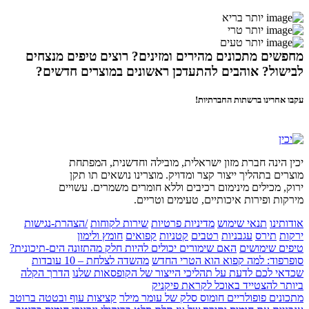
יותר בריא
יותר טרי
יותר טעים
מחפשים מתכונים מהירים ומזינים? רוצים טיפים מנצחים
לבישול? אוהבים להתעדכן ראשונים במוצרים חדשים?
עקבו אחרינו ברשתות החברתיות!
יכין הינה חברת מזון ישראלית, מובילה וחדשנית, המפתחת
מוצרים בתהליך ייצור קצר ומדויק. מוצרינו נושאים תו תקן
ירוק, מכילים מינימום רכיבים וללא חומרים משמרים. עשויים
מירקות ופירות איכותיים, טעימים וטריים.
אודותינו
תנאי שימוש
מדיניות פרטיות
שירות לקוחות
/הצהרת-נגישות
ירקות
תירס
עגבניות
רטבים
קטניות
קפואים
חומץ ולימון
טיפים שימושים
האם שימורים יכולים להיות חלק מהתזונה הים-תיכונית?
סופרפוד: למה קפוא הוא הטרי החדש
מהשדה לצלחת – 10 עובדות
שכדאי לכם לדעת על תהליכי הייצור של הקופסאות שלנו
הדרך הקלה
ביותר להצטייד באוכל לקראת פיקניק
מתכונים פופולריים
חומוס סלק של עומר מילר
קציצות עוף ובטטה ברוטב