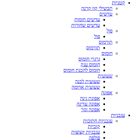
קטניות
תבשילי קון קרנה
עדשים
עדשים חומות
עדשים שחורות
פול
פול
תורמוס
תורמוס
חומוס
גרגרי חומוס
חומוס ענק
חומוס להכנת חומוס
שעועית
שעועית לבנה
שעועית אדומה
אפונה
אפונת גינה
אפונה עדינה
אפונה וגזר
עגבניות
עגבניות חתוכות
קוביות
עגבניות קצוצות
פולפה