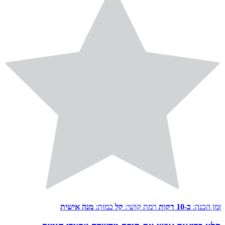
זמן הכנה:
כ-10 דקות
רמת קושי:
קל
כמות:
מנה אישית