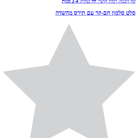
זמן הכנה:
רמת קושי:
קל
כמות:
2-4 מנות
סלט סלמון חם-קר עם תירס מהשדה