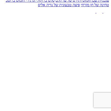
עגבניות עם חומוס ותירס של עז תלם
סלט ברוקולי וגרגירי חומוס ברוטב
טחינה של חן מזרחי
פיצה טבעונית של נדיה אליס