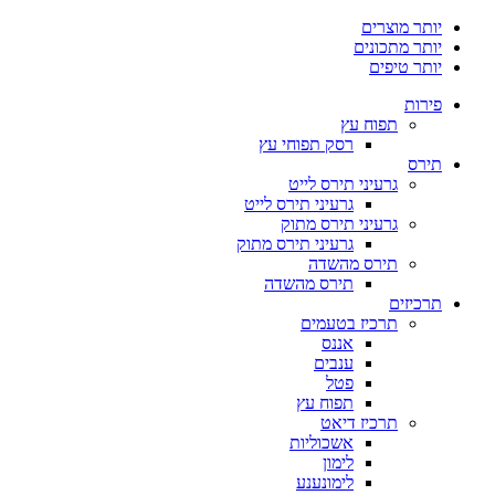
יותר מוצרים
יותר מתכונים
יותר טיפים
פירות
תפוח עץ
רסק תפוחי עץ
תירס
גרעיני תירס לייט
גרעיני תירס לייט
גרעיני תירס מתוק
גרעיני תירס מתוק
תירס מהשדה
תירס מהשדה
תרכיזים
תרכיז בטעמים
אננס
ענבים
פטל
תפוח עץ
תרכיז דיאט
אשכוליות
לימון
לימונענע