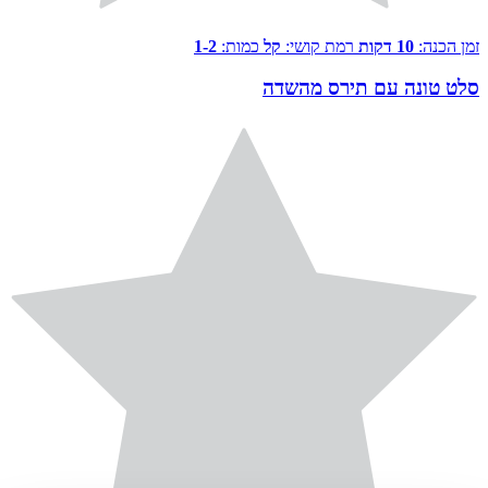
זמן הכנה:
10 דקות
רמת קושי:
קל
כמות:
1-2
סלט טונה עם תירס מהשדה