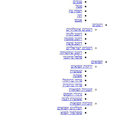
ענבים
פטל
תפוח עץ
תה
אננס
רטבים
רטבים איטלקיים
רוטב לזניה
רוטב פסטה
רוטב פיצה
רטבים ישראליים
רוטב שקשוקה
פלפל פיקנטי
קפואים
ירקות קפואים
שעועית
אפונה
פרחי ברוקולי
פרחי כרובית
קטניות קפואות
גרגירי חומוס
שעועית לבנה
קוביות קפואות
תבלינים קפואים
סופרפוד קפוא