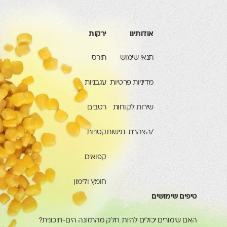
אודותינו
ירקות
תנאי שימוש
תירס
מדיניות פרטיות
עגבניות
שירות לקוחות
רטבים
/הצהרת-נגישות
קטניות
קפואים
חומץ ולימון
טיפים שימושים
האם שימורים יכולים להיות חלק מהתזונה הים-תיכונית?