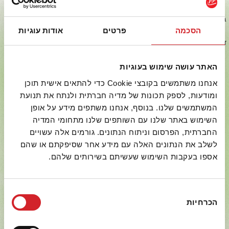
בכל מוצרי יכין הושקעו משאבים ומאמצים רבים ונעשה שימוש
בטכנולוגיות חדישות, על מנת להציבם ברף האיכות הגבוה ביותר בשוק
הסכמה
פרטים
אודות עוגיות
העולמי. איכות המוצרים והשירות ללקוחותינו הם אלה שמנחים את
דרכנו, ומתוך תפיסה זו אנו מחויבים לפעול למען שיפור מתמיד באיכות
ובשירות.
האתר עושה שימוש בעוגיות
אנחנו משתמשים בקובצי Cookie כדי להתאים אישית תוכן
ומודעות, לספק תכונות של מדיה חברתית ולנתח את תנועת
המשתמשים שלנו. בנוסף, אנחנו משתפים מידע על אופן
השימוש באתר שלנו עם השותפים שלנו מתחומי המדיה
החברתית, הפרסום וניתוח הנתונים. גורמים אלה עשויים
לשלב את הנתונים האלה עם מידע אחר שסיפקתם או שהם
יותר טעים
אספו בעקבות השימוש שעשיתם בשירותים שלהם.
בחירת
הכרחיות
הסכמה
יותר טרי