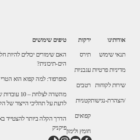
אודותינו
ירקות
טיפים שימושים
תנאי שימוש
תירס
האם שימורים יכולים להיות חל
הים-תיכונית?
מדיניות פרטיות
עגבניות
סופרפוד: למה קפוא הוא הטרי
שירות לקוחות
רטבים
מהשדה לצלחת – 10
/הצהרת-נגישות
קטניות
לדעת על תהליכי הייצור של הק
קפואים
הדרך הקלה ביותר להצטייד בא
פיקניק
חומץ ולימון