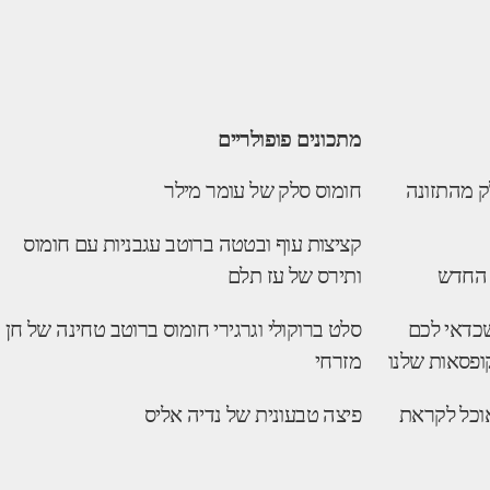
מתכונים פופולריים
ק מהתזונה
חומוס סלק של עומר מילר
קציצות עוף ובטטה ברוטב עגבניות עם חומוס
 החדש
ותירס של עז תלם
 עובדות שכדאי לכם
סלט ברוקולי וגרגירי חומוס ברוטב טחינה של חן
ופסאות שלנו
מזרחי
וכל לקראת
פיצה טבעונית של נדיה אליס