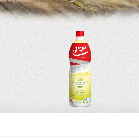
תרכיז דיאט
סירופ דיאט בטעם לימון