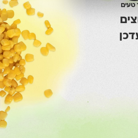
 טעים
צים
דכן