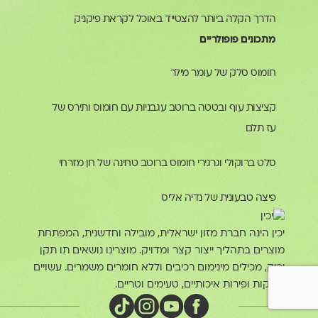
הדרך הקלה ביותר להצטייד באוכל לקראת פיקניק
מתכונים פופולריים
חומוס סלק של עומר מילר
קציצות עוף ובטטה ברוטב עגבניות עם חומוס ותירס של
עז תלם
סלט ברוקולי וגרגירי חומוס ברוטב טחינה של חן מזרחי
פיצה טבעונית של נדיה אליס
יכין הינה חברת מזון ישראלית, מובילה וחדשנית, המפתחת
מוצרים בתהליך ייצור קצר ומדויק. מוצרינו נושאים תו תקן
ירוק, מכילים מינימום רכיבים וללא חומרים משמרים. עשויים
מירקות ופירות איכותיים, טעימים וטריים.