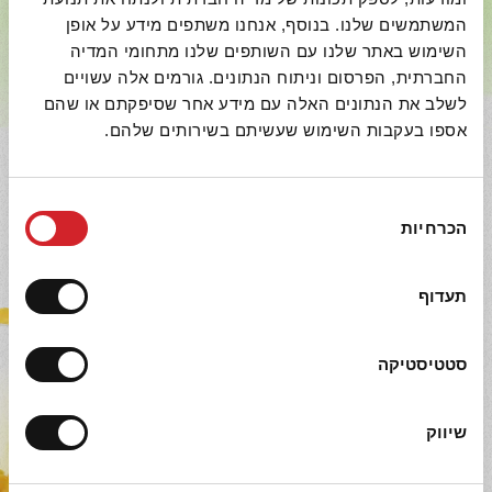
המשתמשים שלנו. בנוסף, אנחנו משתפים מידע על אופן
השימוש באתר שלנו עם השותפים שלנו מתחומי המדיה
יותר טרי
החברתית, הפרסום וניתוח הנתונים. גורמים אלה עשויים
לשלב את הנתונים האלה עם מידע אחר שסיפקתם או שהם
אספו בעקבות השימוש שעשיתם בשירותים שלהם.
יותר בריא
בחירת
מחפשים מתכונים מהירים ומזינים? רוצים טיפים
הכרחיות
הסכמה
מנצחים לבישול? אוהבים להתעדכן ראשונים במוצרים
חדשים?
תעדוף
עקבו אחרינו ברשתות החברתיות!
סטטיסטיקה
אודותינו
ירקות
שיווק
תנאי שימוש
תירס