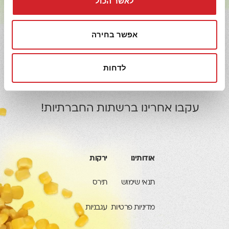
לאשר הכול
אפשר בחירה
יותר בריא
מחפשים מתכונים מהירים ומזינים? רוצים טיפים
לדחות
מנצחים לבישול? אוהבים להתעדכן ראשונים במוצרים
חדשים?
עקבו אחרינו ברשתות החברתיות!
אודותינו
ירקות
תנאי שימוש
תירס
מדיניות פרטיות
עגבניות