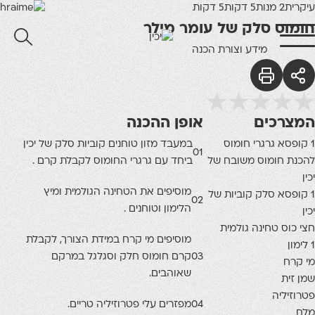
עיקרית
2 מנות
5 דקות
5 דקות
חומוס סלק של עומר מילר
מידע וצורת הכנה
המצרכים
אופן ההכנה
1 קופסא גרגרי חומוס
במעבד מזון טוחנים קוביות סלק של יכין
01
להכנת חומוס משובח של
ביחד עם גרגרי החומוס לקבלת קרם .
יכין
מוסיפים את הטחינה הגולמית ומיץ
1 קופסא סלק קוביות של
02
הלימון וטוחנים .
יכין
חצי כוס טחינה גולמית
מוסיפים מי קרח במידת הצורך, לקבלת
1 לימון
03
קרם חומוס חלק וסגלגל במרקם
מי קרח
שאוהבים.
שמן זית
פטרוזיליה
04
מפזרים עלי פטרוזיליה טריים.
מלח