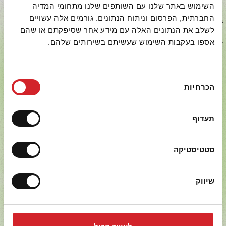
השימוש באתר שלנו עם השותפים שלנו מתחומי המדיה
בכל מוצרי יכין הושקעו משאבים ומאמצים רבים ונעשה שימוש
החברתית, הפרסום וניתוח הנתונים. גורמים אלה עשויים
בטכנולוגיות חדישות, על מנת להציבם ברף האיכות הגבוה ביותר בשוק
לשלב את הנתונים האלה עם מידע אחר שסיפקתם או שהם
העולמי. איכות המוצרים והשירות ללקוחותינו הם אלה שמנחים את
אספו בעקבות השימוש שעשיתם בשירותים שלהם.
דרכנו, ומתוך תפיסה זו אנו מחויבים לפעול למען שיפור מתמיד באיכות
ובשירות.
בחירת
הכרחיות
הסכמה
תעדוף
יותר טעים
סטטיסטיקה
שיווק
יותר טרי