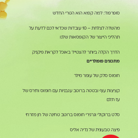
סופרפוד: למה קפוא הוא הטרי החדש
מהשדה לצלחת – 10 עובדות שכדאי לכם לדעת על
תהליכי הייצור של הקופסאות שלנו
הדרך הקלה ביותר להצטייד באוכל לקראת פיקניק
מתכונים פופולריים
חומוס סלק של עומר מילר
קציצות עוף ובטטה ברוטב עגבניות עם חומוס ותירס של
עז תלם
סלט ברוקולי וגרגירי חומוס ברוטב טחינה של חן מזרחי
פיצה טבעונית של נדיה אליס