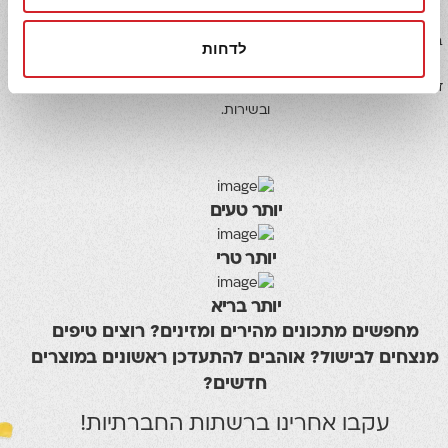
בכל מוצרי יכין הושקעו משאבים ומאמצים רבים ונעשה שימוש
בטכנולוגיות חדישות, על מנת להציבם ברף האיכות הגבוה ביותר בשוק
לדחות
העולמי. איכות המוצרים והשירות ללקוחותינו הם אלה שמנחים את
דרכנו, ומתוך תפיסה זו אנו מחויבים לפעול למען שיפור מתמיד באיכות
ובשירות.
יותר טעים
יותר טרי
יותר בריא
מחפשים מתכונים מהירים ומזינים? רוצים טיפים
מנצחים לבישול? אוהבים להתעדכן ראשונים במוצרים
חדשים?
עקבו אחרינו ברשתות החברתיות!