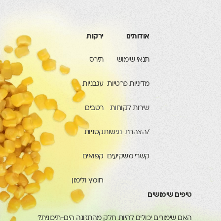
אודותינו
ירקות
תנאי שימוש
תירס
מדיניות פרטיות
עגבניות
שירות לקוחות
רטבים
/הצהרת-נגישות
קטניות
קשרי משקיעים
קפואים
חומץ ולימון
טיפים שימושים
האם שימורים יכולים להיות חלק מהתזונה הים-תיכונית?