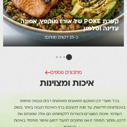
קערת POKE של אורז מוקפץ, אפונה
עדינה וסלמון
כ-25 דקות
2 מנות
קל
מתכונים נוספים
איכות ומצוינות
בכל מוצרי יכין הושקעו משאבים ומאמצים רבים ונעשה שימוש
בטכנולוגיות חדישות, על מנת להציבם ברף האיכות הגבוה ביותר בשוק
העולמי. איכות המוצרים והשירות ללקוחותינו הם אלה שמנחים את
דרכנו, ומתוך תפיסה זו אנו מחויבים לפעול למען שיפור מתמיד באיכות