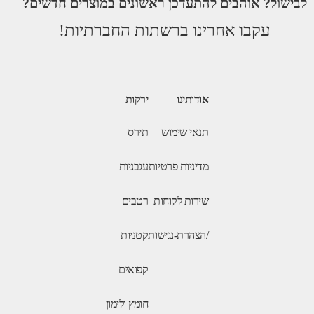
לבישול? אוהבים להתעדכן ראשונים במוצרים חדשים?
עקבו אחרינו ברשתות החברתיות!
אודותינו
ירקות
תנאי שימוש
תירס
מדיניות פרטיות
עגבניות
שירות לקוחות
רטבים
/הצהרת-נגישות
קטניות
קפואים
חומץ ולימון