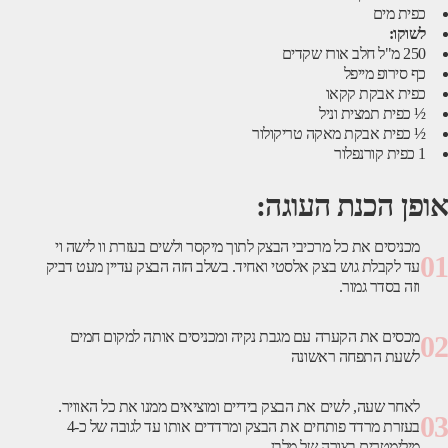
כפית מים
לשוקו:
250 מ"ל חלב אורז שקדים
כף סירופ מייפל
כפית אבקת קקאו
½ כפית תמצית וניל
½ כפית אבקת מאקה טריקולור
1 כפית קורנפלור
אופן הכנת העוגה:
מכניסים את כל מרכיבי הבצק לתוך מיקסר ולשים בעזרת וו לישה וי
01
עד לקבלת גוש בצק אלסטי ואחיד. בשלב הזה הבצק עדיין מעט דביק
וזה בסדר גמור.
מכסים את הקערה עם מגבת נקיה ומכניסים אותה למקום חמים
02
לשעת התפחה ראשונה
לאחר שעה, לשים את הבצק בידיים ומוציאים ממנו את כל האוויר.
03
בעזרת מרדד פותחים את הבצק ומרדדים אותו עד לגובה של כ-4
מילימטרים בצורה של מלבן