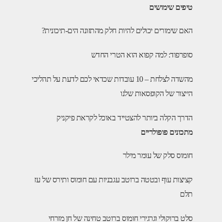
טיפים שימושים
האם שימורים יכולים להיות חלק מהתזונה הים-תיכונית?
סופרפוד: למה קפוא הוא הטרי החדש
מהשדה לצלחת – 10 עובדות שכדאי לכם לדעת על תהליכי
הייצור של הקופסאות שלנו
הדרך הקלה ביותר להצטייד באוכל לקראת פיקניק
מתכונים פופולריים
חומוס סלק של עומר מילר
קציצות עוף ובטטה ברוטב עגבניות עם חומוס ותירס של עז
תלם
סלט ברוקולי וגרגירי חומוס ברוטב טחינה של חן מזרחי