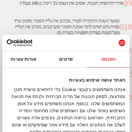
09
אחרי ההתפחה השניה, אופים את העוגה 35 דקות ב-180 מעלות
כאשר העוגה התקררה לגמרי, מכינים את גלייז הסוכר: מוזגים שתי
010
כפיות מים חמים לתוך אבקת הסוכר ומערבבים. מוזגים את הגלייז
מעל העוגה בצורות חופשיות בעזרת כף.
מכינים את השוקו: ממיסים בקערה את הקורנפלור לתוךר כמה
011
כפות חלב אורז שקדים ושמים בצד.
הסכמה
פרטים
אודות עוגיות
מכניסים את שאר הרכיבים לתוך סיר קטן ומביאים לרתיחה.
012
מורידים את האש ומוסיפים את הקורנפלור המעורבב עם החלב
תוך כדי ערבוב עד להסמכת השוקו.
האתר עושה שימוש בעוגיות
אנחנו משתמשים בקובצי Cookie כדי להתאים אישית תוכן
013
ומודעות, לספק תכונות של מדיה חברתית ולנתח את תנועת
מוזגים את השוקו לכוס ומגישים יחד עם העוגה!
המשתמשים שלנו. בנוסף, אנחנו משתפים מידע על אופן
השימוש באתר שלנו עם השותפים שלנו מתחומי המדיה
החברתית, הפרסום וניתוח הנתונים. גורמים אלה עשויים
לשלב את הנתונים האלה עם מידע אחר שסיפקתם או שהם
אספו בעקבות השימוש שעשיתם בשירותים שלהם.