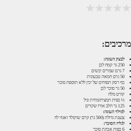
מרכיבים:
לבצק העוגה:
250 גר קמח לבן
7 גרם שמרים יבשים
50 גרם חמאה טבעונית
כף רסק תפוחים של יכין ללא תוספת סוכר
50 גר סוכר לבן
קורט מלח
½ כפית תמצית/מחית וניל
125 גר חלב אורז שקדים
למילוי העוגה:
צנצנת גדולה (500 גר) קרם שוקולד ואגוזי לוז
לגלייז הסוכר:
6 כפות אבקת סוכר