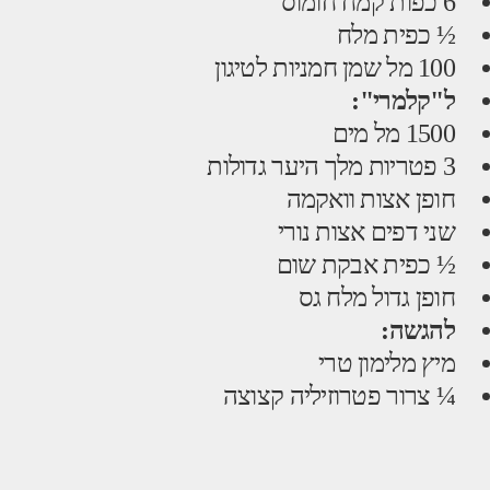
6 כפות קמח חומוס
½ כפית מלח
100 מל שמן חמניות לטיגון
ל"קלמרי":
1500 מל מים
3 פטריות מלך היער גדולות
חופן אצות וואקמה
שני דפים אצות נורי
½ כפית אבקת שום
חופן גדול מלח גס
להגשה:
מיץ מלימון טרי
¼ צרור פטרוזיליה קצוצה