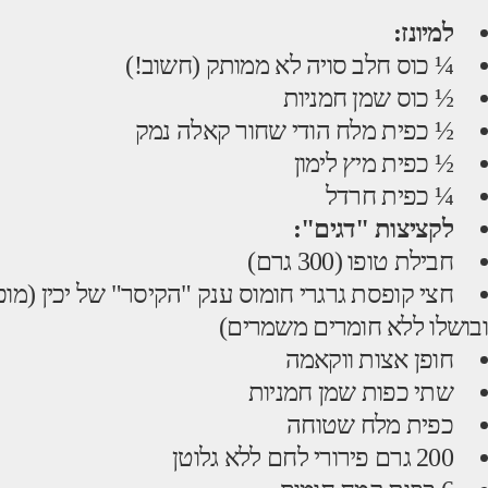
למיונז:
¼ כוס חלב סויה לא ממותק (חשוב!)
½ כוס שמן חמניות
½ כפית מלח הודי שחור קאלה נמק
½ כפית מיץ לימון
¼ כפית חרדל
לקציצות "דגים":
חבילת טופו (300 גרם)
חצי קופסת גרגרי חומוס ענק "הקיסר" של יכין (מ
ובושלו ללא חומרים משמרים)
חופן אצות ווקאמה
שתי כפות שמן חמניות
כפית מלח שטוחה
200 גרם פירורי לחם ללא גלוטן