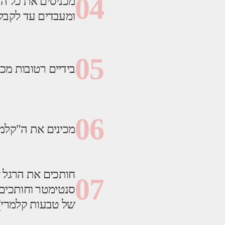
04
מכניסים את כל הר
ומעבדים עד לקבלת
05
בידיים רטובות מכי
06
מכינים את ה"קלמר
חותכים את הרגל ש
07
סנטימטר וחותכים 
של טבעות קלמרי)