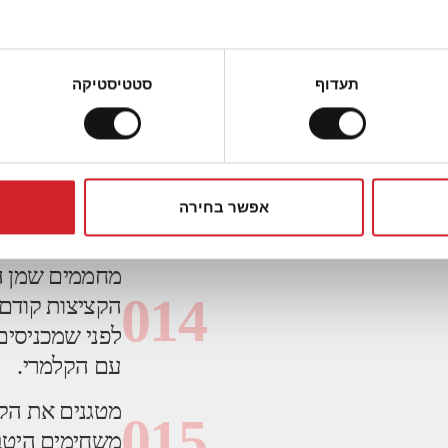
בקערה מערבבי
012
קרים וחצי כפי
תעדוף
סטטיסטיקה
בלילה חלקה ולא
013
מכינים קערה נ
אפשר בחירה
מחממים שמן הח
014
הקציצות קודם 
לפני שמכניסים
עם הקלמרי.
מטגנים את הק
015
משחימים היטב,