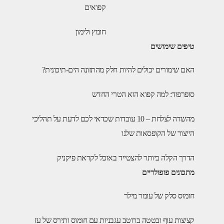
קפואים
חומץ ולימון
טיפים שימושים
האם שימורים יכולים להיות חלק מהתזונה הים-תיכונית?
סופרפוד: למה קפוא הוא הטרי החדש
מהשדה לצלחת – 10 עובדות שכדאי לכם לדעת על תהליכי
הייצור של הקופסאות שלנו
הדרך הקלה ביותר להצטייד באוכל לקראת פיקניק
מתכונים פופולריים
חומוס סלק של עומר מילר
קציצות עוף ובטטה ברוטב עגבניות עם חומוס ותירס של עז