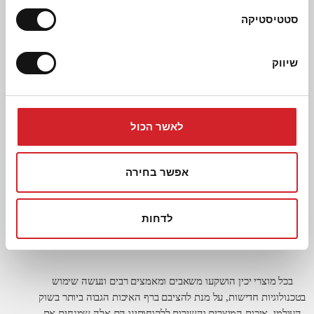
סטטיסטיקה
שיווק
תבנית עוף צלוי עם אפונת גינה, שום ולימון
4-8 מנות
קל
לאשר הכול
אפשר בחירה
מתכונים נוספים
לדחות
איכות ומצוינות
בכל מוצרי יכין הושקעו משאבים ומאמצים רבים ונעשה שימוש
בטכנולוגיות חדישות, על מנת להציבם ברף האיכות הגבוה ביותר בשוק
העולמי. איכות המוצרים והשירות ללקוחותינו הם אלה שמנחים את