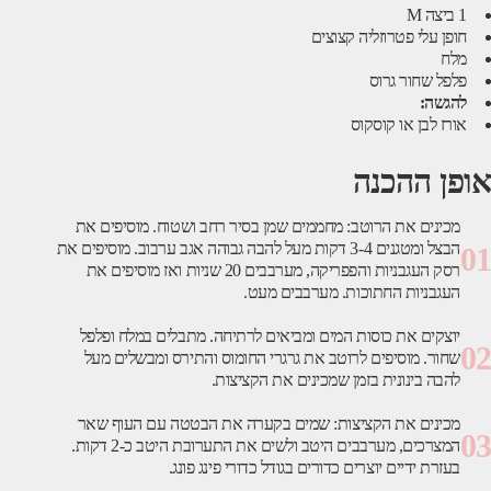
1 ביצה M
חופן עלי פטרוזליה קצוצים
מלח
פלפל שחור גרוס
להגשה:
אורז לבן או קוסקוס
אופן ההכנה
מכינים את הרוטב: מחממים שמן בסיר רחב ושטוח. מוסיפים את
הבצל ומטגנים 3-4 דקות מעל להבה גבוהה אגב ערבוב. מוסיפים את
01
רסק העגבניות והפפריקה, מערבבים 20 שניות ואז מוסיפים את
העגבניות החתוכות. מערבבים מעט.
יוצקים את כוסות המים ומביאים לרתיחה. מתבלים במלח ופלפל
02
שחור. מוסיפים לרוטב את גרגרי החומוס והתירס ומבשלים מעל
להבה בינונית בזמן שמכינים את הקציצות.
מכינים את הקציצות: שמים בקערה את הבטטה עם העוף שאר
03
המצרכים, מערבבים היטב ולשים את התערובת היטב כ-2 דקות.
בעזרת ידיים יוצרים כדורים בגודל כדורי פינג פונג.