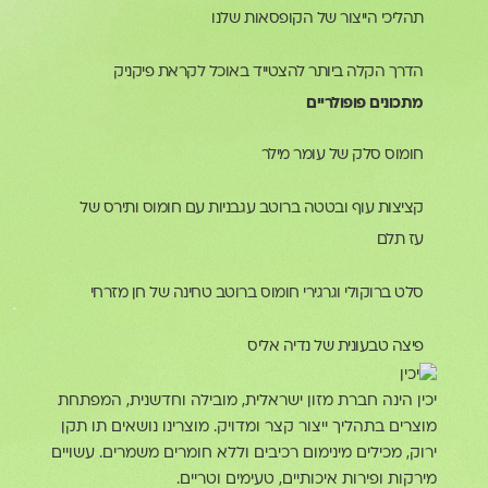
תהליכי הייצור של הקופסאות שלנו
הדרך הקלה ביותר להצטייד באוכל לקראת פיקניק
מתכונים פופולריים
חומוס סלק של עומר מילר
קציצות עוף ובטטה ברוטב עגבניות עם חומוס ותירס של
עז תלם
סלט ברוקולי וגרגירי חומוס ברוטב טחינה של חן מזרחי
פיצה טבעונית של נדיה אליס
כין הינה חברת מזון ישראלית, מובילה וחדשנית, המפתחת
וצרים בתהליך ייצור קצר ומדויק. מוצרינו נושאים תו תקן
רוק, מכילים מינימום רכיבים וללא חומרים משמרים. עשויים
ירקות ופירות איכותיים, טעימים וטריים.