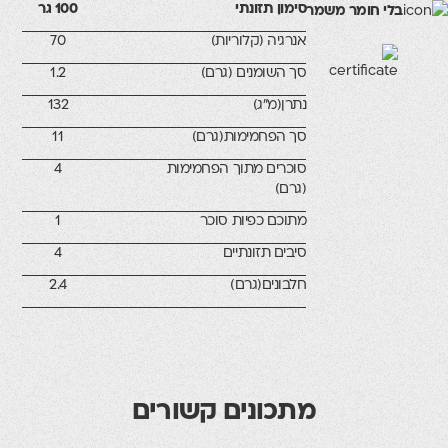
סימון תזונתי
100 גר
לי חומר משמר
אנרגיה (קלוריות)
70
סך השומנים (גרם)
1.2
נתרן(מ"ג)
132
סך הפחמימות(גרם)
11
סוכרים מתוך הפחמימות
4
(גרם)
מתוכם כפיות סוכר
1
סיבים תזונתיים
4
חלבונים(גרם)
2.4
מתכונים קשורים