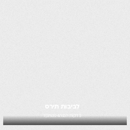
לביבות תירס
5 דקות הכנה
4 מנות
קל