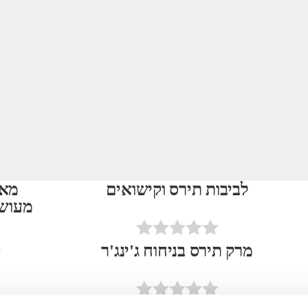
לביבות תירס וקישואים
מאפ
מעושנ
מרק תירס בניחוח ג'ינג'ר
ק