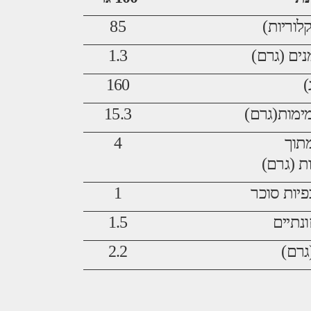
לוריות)
85
ים (גרם)
1.3
)
160
ימות(גרם)
15.3
תוך
4
 (גרם)
יות סוכר
1
ונתיים
1.5
גרם)
2.2