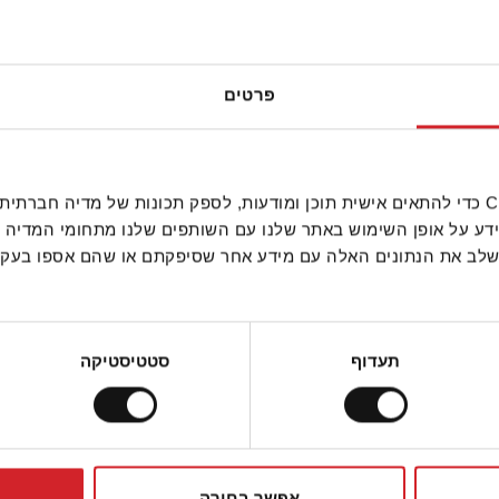
פשטידת תירס
פש
פרטים
ס תירס
סיר דגים ברוטב עגבניות 
מעושנת, תירס, כוסברה ופל
(חריימה מקסיקני
אנחנו משתמשים בקובצי Cookie כדי להתאים אישית תוכן ומודעות, לספק תכונות של מ
ידע על אופן השימוש באתר שלנו עם השותפים שלנו מתחומי המדיה 
 לשלב את הנתונים האלה עם מידע אחר שסיפקתם או שהם אספו בע
תעדוף
סטטיסטיקה
אפשר בחירה