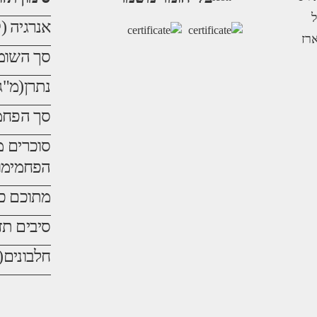
ל
אנרגיה (ק
 נארז
סך השומנ
נתרן(מ"ג
סך הפחמ
סוכרים מ
הפחמימות
מתוכם כפ
סיבים תז
חלבונים(