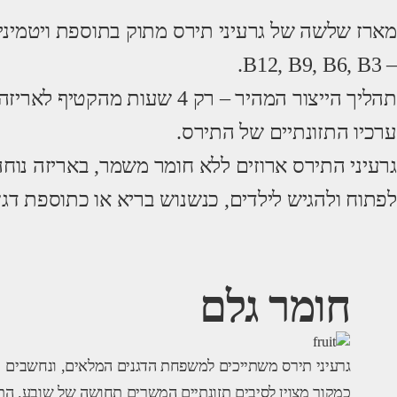
מארז שלשה של גרעיני תירס מתוק בתוספת ויטמיני
– B12, B9, B6, B3.
תהליך הייצור המהיר – רק 4 שעות מהק
ערכיו התזונתיים של התירס.
גרעיני התירס ארוזים ללא חומר משמר, באריזה נוחה
לפתוח ולהגיש לילדים, כנשנוש בריא או כתוספת דגן
חומר גלם
גרעיני תירס משתייכים למשפחת הדגנים המלאים, ונחשבים
כמקור מצוין לסיבים תזונתיים המשרים תחושה של שובע. הת