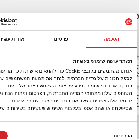
 באותו נושא
טיפים נוספים
הסכמה
פרטים
אודות עוגיות
פרפוד: למה קפוא הוא הטרי החדש
 עושה שימוש בעוגיות
 חשובות על ליקופן – סופּר פוד בכל
אנחנו משתמשים בקובצי Cookie כדי להתאים אישית תוכן ומודעות,
תכונות של מדיה חברתית ולנתח את תנועת המשתמשים שלנו.
, אנחנו משתפים מידע על אופן השימוש באתר שלנו עם
ים שלנו מתחומי המדיה החברתית, הפרסום וניתוח הנתונים.
עדים קטנים ומעשיים לשינוי בריא
ם אלה עשויים לשלב את הנתונים האלה עם מידע אחר
ה – לתלות על המקרר וליישם!
קתם או שהם אספו בעקבות השימוש שעשיתם בשירותים שלהם.
יות