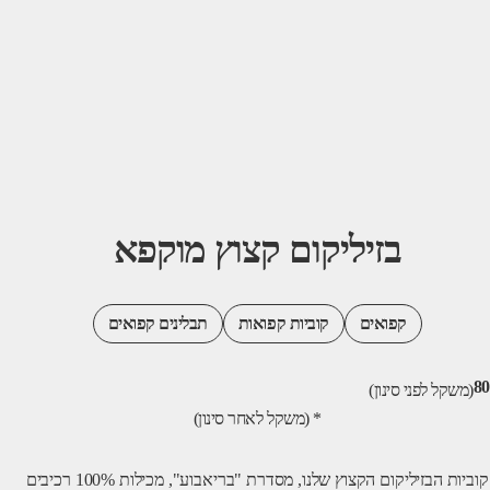
בזיליקום קצוץ מוקפא
קפואים
קוביות קפואות
תבלינים קפואים
ני סינון)
* (משקל לאחר סינון)
קוביות הבזיליקום הקצוץ שלנו, מסדרת "בריאבוע", מכילות 100% רכיבים