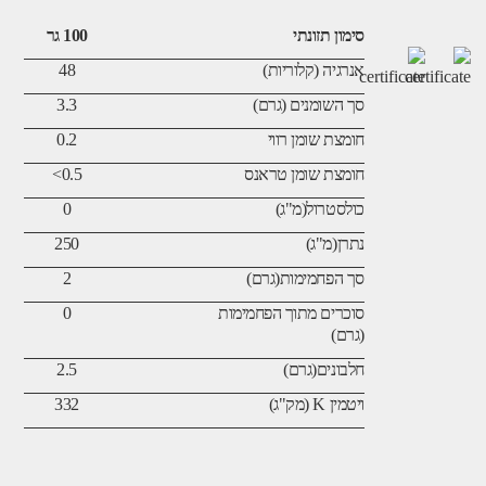
סימון תזונתי
100 גר
אנרגיה (קלוריות)
48
סך השומנים (גרם)
3.3
חומצת שומן רווי
0.2
חומצת שומן טראנס
0.5>
כולסטרול(מ"ג)
0
נתרן(מ"ג)
250
סך הפחמימות(גרם)
2
סוכרים מתוך הפחמימות
0
(גרם)
חלבונים(גרם)
2.5
ויטמין K (מק"ג)
332