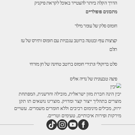
הדרך הקלה ביותר להצטייד באוכל לקראת פיקניק
מתכונים פופולריים
חומוס סלק של עומר מילר
קציצות עוף ובטטה ברוטב עגבניות עם חומוס ותירס של עז
תלם
סלט ברוקולי וגרגירי חומוס ברוטב טחינה של חן מזרחי
פיצה טבעונית של נדיה אליס
ין הינה חברת מזון ישראלית, מובילה וחדשנית, המפתחת
צרים בתהליך ייצור קצר ומדויק. מוצרינו נושאים תו תקן
וק, מכילים מינימום רכיבים וללא חומרים משמרים. עשויים
רקות ופירות איכותיים, טעימים וטריים.