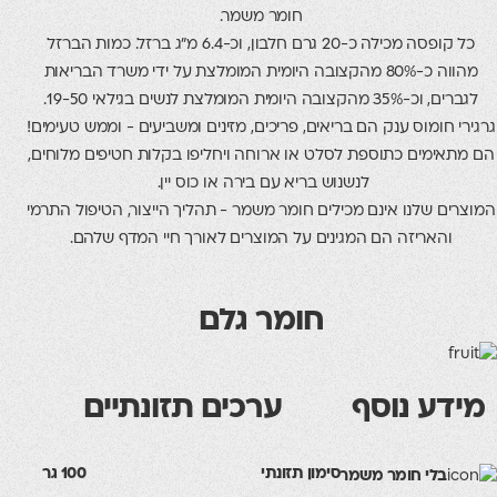
חומר משמר.
כל קופסה מכילה כ-20 גרם חלבון, וכ-6.4 מ"ג ברזל. כמות הברזל
מהווה כ-80% מהקצובה היומית המומלצת על ידי משרד הבריאות
ית המומלצת לנשים בגילאי 19-50.
ומוס ענק הם בריאים, פריכים, מזינים ומשביעים - וממש טעימים!
מים כתוספת לסלט או ארוחה ויחליפו בקלות חטיפים מלוחים,
לנשנוש בריא עם בירה או כוס יין.
 שלנו אינם מכילים חומר משמר - תהליך הייצור, הטיפול התרמי
אריזה הם המגינים על המוצרים לאורך חיי המדף שלהם.
חומר גלם
ע נוסף
ערכים תזונתיים
סימון תזונתי
100 גר
לי חומר משמר