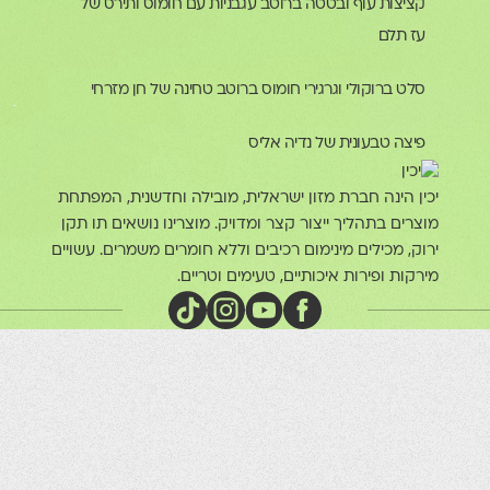
קציצות עוף ובטטה ברוטב עגבניות עם חומוס ותירס של
עז תלם
סלט ברוקולי וגרגירי חומוס ברוטב טחינה של חן מזרחי
פיצה טבעונית של נדיה אליס
כין הינה חברת מזון ישראלית, מובילה וחדשנית, המפתחת
וצרים בתהליך ייצור קצר ומדויק. מוצרינו נושאים תו תקן
רוק, מכילים מינימום רכיבים וללא חומרים משמרים. עשויים
ירקות ופירות איכותיים, טעימים וטריים.