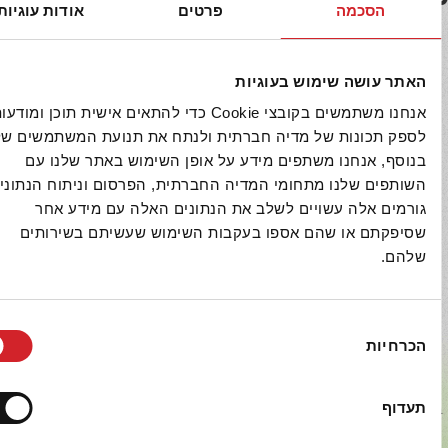
הסכמה
פרטים
אודות עוגיות
חומוס
 עושה שימוש בעוגיות
גרגירי חומוס - מארז זוגי
אנחנו משתמשים בקובצי Cookie כדי להתאים אישית תוכן ומודעות,
חומוס להכנת חומוס
 תכונות של מדיה חברתית ולנתח את תנועת המשתמשים שלנו.
חומוס הבית - גרגרי חומוס
ף, אנחנו משתפים מידע על אופן השימוש באתר שלנו עם
פים שלנו מתחומי המדיה החברתית, הפרסום וניתוח הנתונים.
להכנת חומוס טרי
ים אלה עשויים לשלב את הנתונים האלה עם מידע אחר
חומוס להכנת חומוס
קתם או שהם אספו בעקבות השימוש שעשיתם בשירותים
חומוס הבית- גרגירים
ם.
להכנת חומוס ביתי
איכות ומצוינות
יות
מוצרי יכין הושקעו משאבים ומאמצים רבים ונעשה שימוש
וף
גיות חדישות, על מנת להציבם ברף האיכות הגבוה ביותר בשוק
י. איכות המוצרים והשירות ללקוחותינו הם אלה שמנחים את