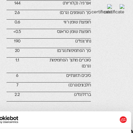
אנרגיה (קלוריות)
144
סך השומנים (גרם)
2.6
חומצת שומן רווי
0.6
חומצת שומן טראנס
0.5>
נתרן(מ"ג)
190
סך הפחמימות(גרם)
20
סוכרים מתוך הפחמימות
1.1
(גרם)
סיבים תזונתיים
6
חלבונים(גרם)
7
ברזל(מ"ג)
2.2
ים קשורים
מוצרים נוספים