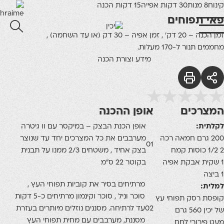
קינוח
8 מנות
30 דקות אפייה
15 דקות הכנה
פאי תפוחים
זמן הכנה – 20 דק' , זמן אפיה – 30 דק (או עד השחמה) ,
מחממים תנור ל-170 מעלות.
מידע וצורת הכנה
המצרכים
אופן ההכנה
לקלתית:
אופן הכנת הבצק – במיקסר עם וו גיטרה
200 גרם חמאה רכה
מערבבים את כל המצרכים יחד עד שנוצר
01
2 1/2 כוסות קמח
בצק אחיד , משטחים 2/3 ממנו על תבנית
1 שקית אבקת אפיה
בקוטר 22 ס"מ
1 ביצה
מרתיחים בסיר את קוביות תפוחי העץ ,
למלית:
סוכר וניל , סוכר וקינמון מרתיחים כ-5 דקות
קופסת רסק תפוחי עץ
02
עד לרתיחה. מסננים נוזלים מיותרים בעזרת
של יכין 560 גרם
מסננת, מערבבים עם מחית תפוחי העץ
מעט פירורי לחם