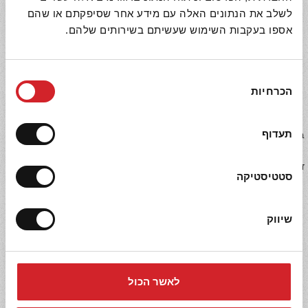
לשלב את הנתונים האלה עם מידע אחר שסיפקתם או שהם
אספו בעקבות השימוש שעשיתם בשירותים שלהם.
מתכונים נוספים
איכות ומצוינות
בחירת
הכרחיות
הסכמה
בכל מוצרי יכין הושקעו משאבים ומאמצים רבים ונעשה שימוש
תעדוף
בטכנולוגיות חדישות, על מנת להציבם ברף האיכות הגבוה ביותר בשוק
העולמי. איכות המוצרים והשירות ללקוחותינו הם אלה שמנחים את
דרכנו, ומתוך תפיסה זו אנו מחויבים לפעול למען שיפור מתמיד באיכות
סטטיסטיקה
ובשירות.
שיווק
יותר טעים
לאשר הכול
יותר טרי