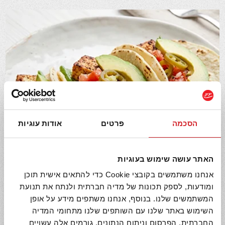
הסכמה
פרטים
אודות עוגיות
האתר עושה שימוש בעוגיות
אנחנו משתמשים בקובצי Cookie כדי להתאים אישית תוכן
טאקו עם טופו ושעועית עדינה
ומודעות, לספק תכונות של מדיה חברתית ולנתח את תנועת
המשתמשים שלנו. בנוסף, אנחנו משתפים מידע על אופן
כ - 25 דקות
3-4 מנות
קל
השימוש באתר שלנו עם השותפים שלנו מתחומי המדיה
החברתית, הפרסום וניתוח הנתונים. גורמים אלה עשויים